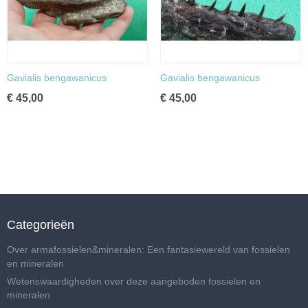
Gavialis bengawanicus
Gavialis bengawanicus
€ 45,00
€ 45,00
Categorieën
Over armafossielen&mineralen: Een fantasiewereld van fossielen
en mineralen
Wetenswaardigheden over deze aangeboden fossielen en
mineralen