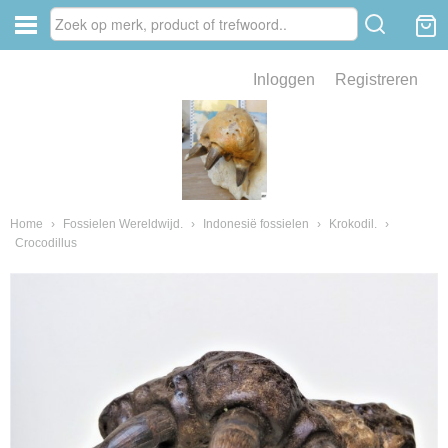
Inloggen
Registreren
ve zin .
eld van fossielen en mineralen
ssielen en mineralen
Home
›
Fossielen Wereldwijd.
›
Indonesië fossielen
›
Krokodil.
›
Crocodillus
ienkaken