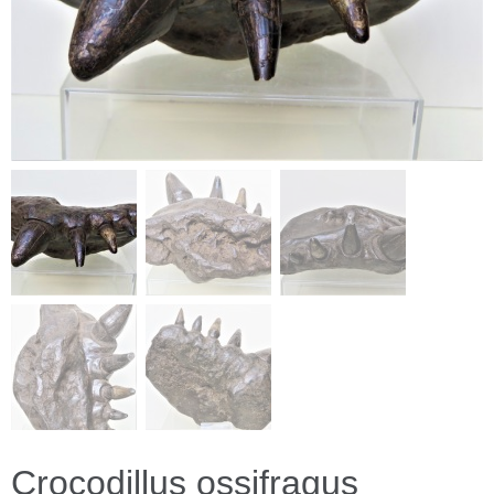
Crocodillus ossifragus