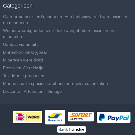
Categorieën
Over armafossielen&mineralen: Een fantasiewereld van fossielen
en mineralen
Wetenswaardigheden over deze aangeboden fossielen en
mineralen
Contact via email .
Binnenkort verkrijgbaar
Mineralen wereldwijd
Fossielen Wereldwijd.
Taxidermie producten
Marine sealife species krabben/zee-egels/haaienkaken
Brocante - Artefacten - Vintage