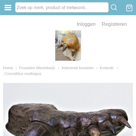
Inloggen
Registreren
ve zin .
eld van fossielen en mineralen
ssielen en mineralen
Home
›
Fossielen Wereldwijd.
›
Indonesië fossielen
›
Krokodil.
›
Crocodillus ossifragus
ienkaken