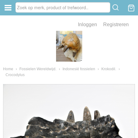
Inloggen
Registreren
ve zin .
eld van fossielen en mineralen
ssielen en mineralen
Home
›
Fossielen Wereldwijd.
›
Indonesië fossielen
›
Krokodil.
›
Crocodylus
ienkaken