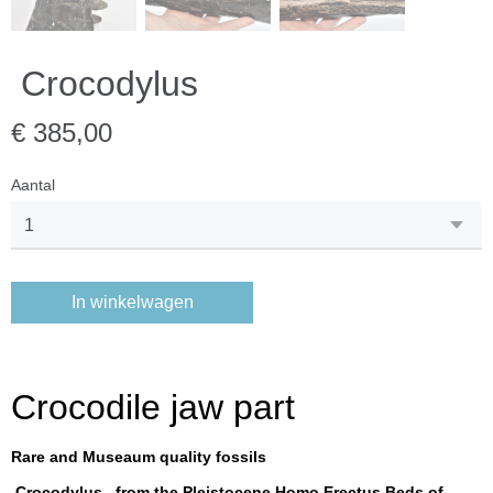
Crocodylus
€ 385,00
Aantal
In winkelwagen
Crocodile jaw part
Rare and Museaum quality fossils
Crocodylus , from the Pleistocene Homo Erectus Beds of