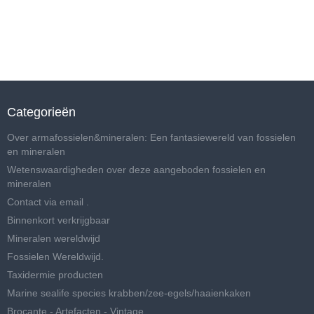
Categorieën
Over armafossielen&mineralen: Een fantasiewereld van fossielen
en mineralen
Wetenswaardigheden over deze aangeboden fossielen en
mineralen
Contact via email .
Binnenkort verkrijgbaar
Mineralen wereldwijd
Fossielen Wereldwijd.
Taxidermie producten
Marine sealife species krabben/zee-egels/haaienkaken
Brocante - Artefacten - Vintage