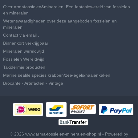
Over armafossielen&mineralen: Een fantasiewereld van fossielen
en mineralen
Wetenswaardigheden over deze aangeboden fossielen en
mineralen
Contact via email .
Binnenkort verkrijgbaar
Mineralen wereldwijd
Fossielen Wereldwijd.
Taxidermie producten
Marine sealife species krabben/zee-egels/haaienkaken
Brocante - Artefacten - Vintage
© 2026 www.arma-fossielen-mineralen-shop.nl - Powered by