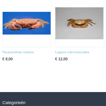
Paraxanthias notatus
Liagore rubromaculata
€ 8,00
€ 12,00
Categorieën