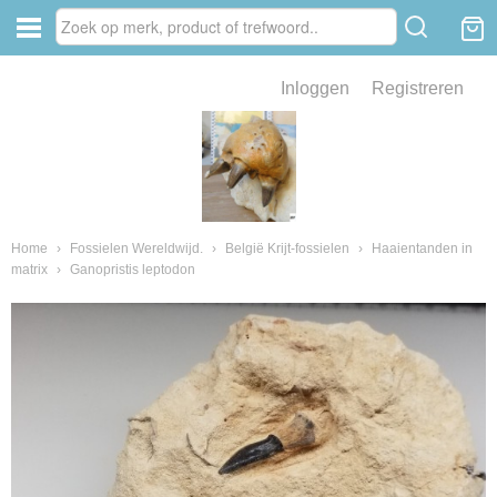
Inloggen
Registreren
ve zin .
eld van fossielen en mineralen
ssielen en mineralen
Home
›
Fossielen Wereldwijd.
›
België Krijt-fossielen
›
Haaientanden in
matrix
›
Ganopristis leptodon
ienkaken