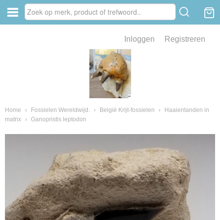
Inloggen
Registreren
ve zin .
eld van fossielen en mineralen
ssielen en mineralen
Home
›
Fossielen Wereldwijd.
›
België Krijt-fossielen
›
Haaientanden in
matrix
›
Ganopristis leptodon
ienkaken