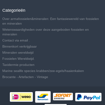
Categorieën
Over armafossielen&mineralen: Een fantasiewereld van fossielen
en mineralen
Wetenswaardigheden over deze aangeboden fossielen en
mineralen
Contact via email .
Binnenkort verkrijgbaar
Mineralen wereldwijd
Fossielen Wereldwijd.
Taxidermie producten
Marine sealife species krabben/zee-egels/haaienkaken
Brocante - Artefacten - Vintage