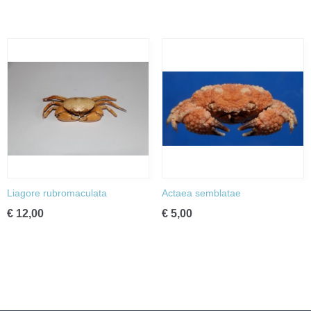
Liagore rubromaculata
Actaea semblatae
€ 12,00
€ 5,00