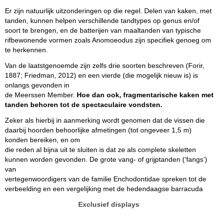
Er zijn natuurlijk uitzonderingen op die regel. Delen van kaken, met
tanden, kunnen helpen verschillende tandtypes op genus en/of
soort te brengen, en de batterijen van maaltanden van typische
rifbewonende vormen zoals Anomoeodus zijn specifiek genoeg om
te herkennen.
Van de laatstgenoemde zijn zelfs drie soorten beschreven (Forir,
1887; Friedman, 2012) en een vierde (die mogelijk nieuw is) is
onlangs gevonden in
de Meerssen Member.
Hoe dan ook, fragmentarische kaken met
tanden behoren tot de spectaculaire vondsten.
Zeker als hierbij in
aanmerking wordt genomen dat de vissen die
daarbij hoorden behoorlijke afmetingen (tot ongeveer 1,5 m)
konden bereiken, en om
die reden al bijna uit te sluiten is dat ze als complete skeletten
kunnen worden gevonden. De grote vang- of grijptanden (‘fangs’)
van
vertegenwoordigers van de familie Enchodontidae spreken tot de
verbeelding en een vergelijking met de hedendaagse barracuda
Exclusief displays