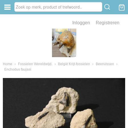
Inloggen
Registreren
ve zin .
eld van fossielen en mineralen
ssielen en mineralen
Home
›
Fossielen Wereldwijd.
›
België Krijt-fossielen
›
Beenvissen
›
Enchodus faujasi
ienkaken