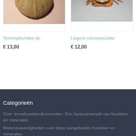
Temnopleuridea sp.
Liagore rubromaculata
€ 13,00
€ 12,00
Categorieën
Over armafossielen&mineralen: Een fantasiewereld van fossielen
en mineralen
Wetenswaardigheden over deze aangeboden fossielen en
mineralen