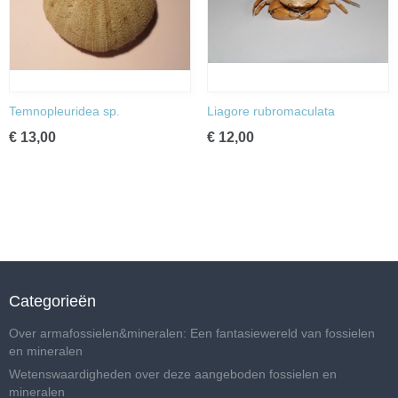
Temnopleuridea sp.
Liagore rubromaculata
€ 13,00
€ 12,00
Categorieën
Over armafossielen&mineralen: Een fantasiewereld van fossielen
en mineralen
Wetenswaardigheden over deze aangeboden fossielen en
mineralen