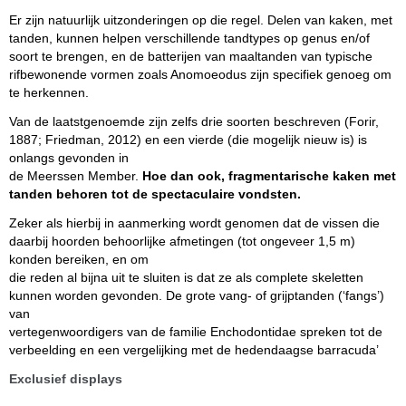
Er zijn natuurlijk uitzonderingen op die regel. Delen van kaken, met
tanden, kunnen helpen verschillende tandtypes op genus en/of
soort te brengen, en de batterijen van maaltanden van typische
rifbewonende vormen zoals Anomoeodus zijn specifiek genoeg om
te herkennen.
Van de laatstgenoemde zijn zelfs drie soorten beschreven (Forir,
1887; Friedman, 2012) en een vierde (die mogelijk nieuw is) is
onlangs gevonden in
de Meerssen Member.
Hoe dan ook, fragmentarische kaken met
tanden behoren tot de spectaculaire vondsten.
Zeker als hierbij in
aanmerking wordt genomen dat de vissen die
daarbij hoorden behoorlijke afmetingen (tot ongeveer 1,5 m)
konden bereiken, en om
die reden al bijna uit te sluiten is dat ze als complete skeletten
kunnen worden gevonden. De grote vang- of grijptanden (‘fangs’)
van
vertegenwoordigers van de familie Enchodontidae spreken tot de
verbeelding en een vergelijking met de hedendaagse barracuda’
Exclusief displays