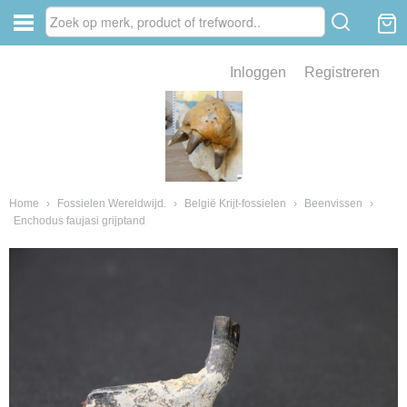
Inloggen
Registreren
ve zin .
eld van fossielen en mineralen
ssielen en mineralen
Home
›
Fossielen Wereldwijd.
›
België Krijt-fossielen
›
Beenvissen
›
Enchodus faujasi grijptand
ienkaken