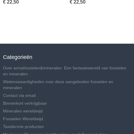
€ 22,50
€ 22,50
Categorieën
Over armafossielen&mineralen: Een fantasiewereld van fossielen
en mineralen
Wetenswaardigheden over deze aangeboden fossielen en
mineralen
Contact via email .
Binnenkort verkrijgbaar
Mineralen wereldwijd
Fossielen Wereldwijd.
Taxidermie producten