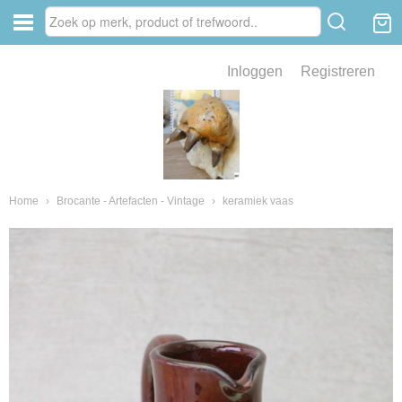
Inloggen
Registreren
ve zin .
eld van fossielen en mineralen
ssielen en mineralen
Home
›
Brocante - Artefacten - Vintage
›
keramiek vaas
ienkaken