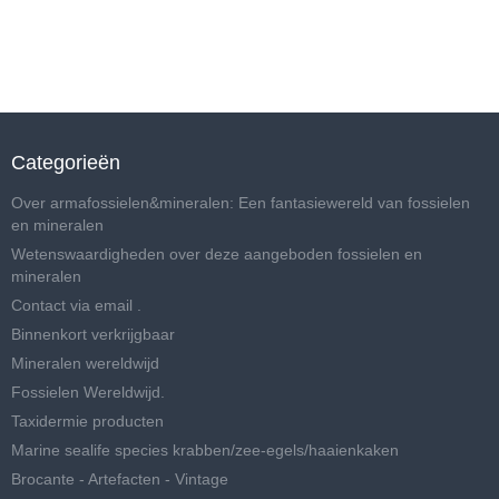
Categorieën
Over armafossielen&mineralen: Een fantasiewereld van fossielen
en mineralen
Wetenswaardigheden over deze aangeboden fossielen en
mineralen
Contact via email .
Binnenkort verkrijgbaar
Mineralen wereldwijd
Fossielen Wereldwijd.
Taxidermie producten
Marine sealife species krabben/zee-egels/haaienkaken
Brocante - Artefacten - Vintage