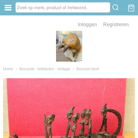
Inloggen
Registreren
ve zin .
eld van fossielen en mineralen
ssielen en mineralen
Home
›
Brocante - Artefacten - Vintage
›
Bronzen boot
ienkaken