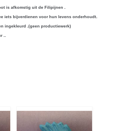
 is afkomstig uit de Filipijnen .
mee iets bijverdienen voor hun levens onderhoudt.
en ingekleurd .(geen productiewerk)
r ..