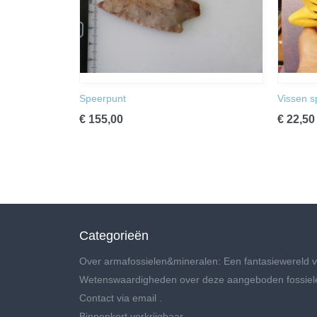
Speerpunt
Vissen s
€ 155,00
€ 22,50
Categorieën
Over armafossielen&mineralen: Een fantasiewereld v
Wetenswaardigheden over deze aangeboden fossiel
Contact via email .
Binnenkort verkrijgbaar