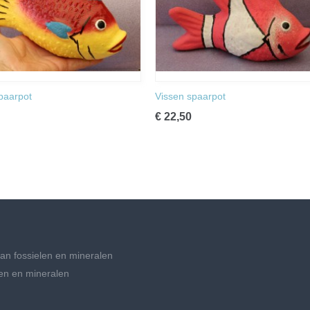
paarpot
Vissen spaarpot
€ 22,50
an fossielen en mineralen
en en mineralen