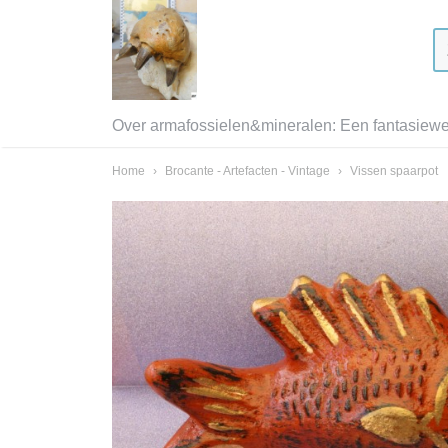
Over armafossielen&mineralen: Een fantasiewer
Home
›
Brocante - Artefacten - Vintage
›
Vissen spaarpot