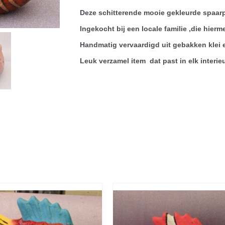
Deze schitterende mooie gekleurde spaarpot
Ingekocht bij een locale familie ,die hier
Handmatig vervaardigd uit gebakken klei 
Leuk verzamel item dat past in elk interieu