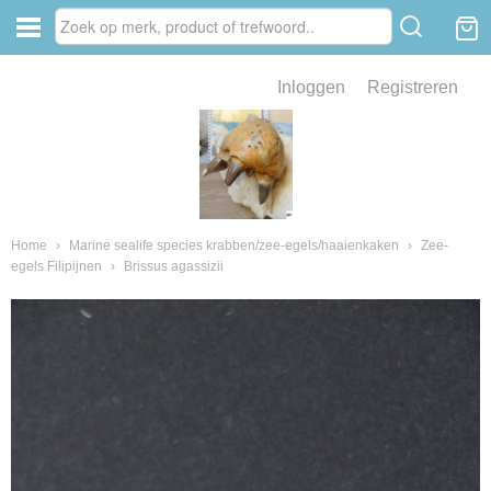
Inloggen
Registreren
ve zin .
eld van fossielen en mineralen
ssielen en mineralen
Home
›
Marine sealife species krabben/zee-egels/haaienkaken
›
Zee-
egels Filipijnen
›
Brissus agassizii
ienkaken