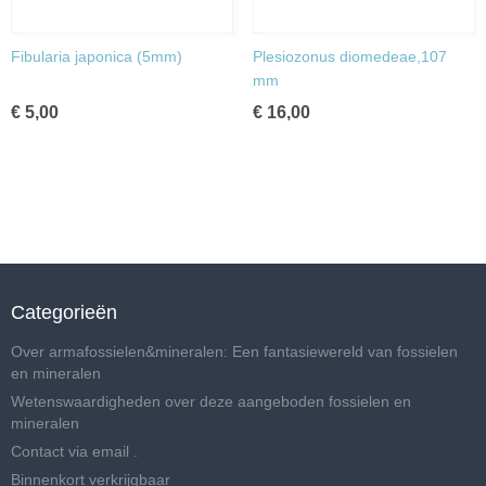
Fibularia japonica (5mm)
Plesiozonus diomedeae,107
mm
€ 5,00
€ 16,00
Categorieën
Over armafossielen&mineralen: Een fantasiewereld van fossielen
en mineralen
Wetenswaardigheden over deze aangeboden fossielen en
mineralen
Contact via email .
Binnenkort verkrijgbaar