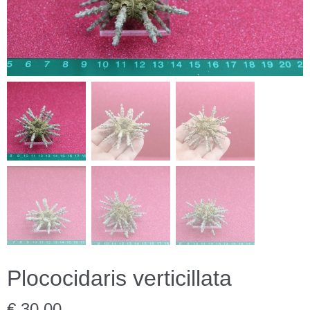
Plococidaris verticillata
€ 30,00