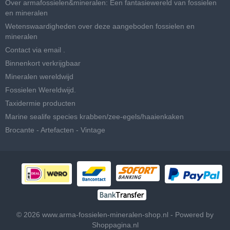
Over armafossielen&mineralen: Een fantasiewereld van fossielen
en mineralen
Wetenswaardigheden over deze aangeboden fossielen en
mineralen
Contact via email .
Binnenkort verkrijgbaar
Mineralen wereldwijd
Fossielen Wereldwijd.
Taxidermie producten
Marine sealife species krabben/zee-egels/haaienkaken
Brocante - Artefacten - Vintage
© 2026 www.arma-fossielen-mineralen-shop.nl - Powered by
Shoppagina.nl