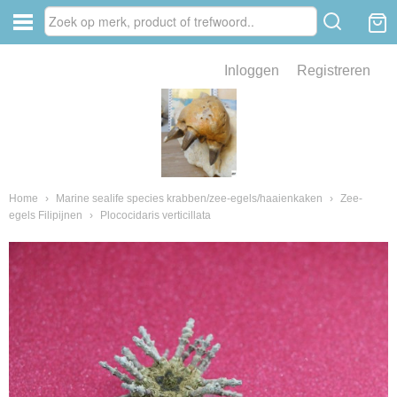
Inloggen
Registreren
ve zin .
eld van fossielen en mineralen
ssielen en mineralen
Home
›
Marine sealife species krabben/zee-egels/haaienkaken
›
Zee-
egels Filipijnen
›
Plococidaris verticillata
ienkaken