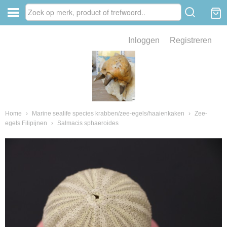
Inloggen
Registreren
ve zin .
eld van fossielen en mineralen
ssielen en mineralen
Home
›
Marine sealife species krabben/zee-egels/haaienkaken
›
Zee-
egels Filipijnen
›
Salmacis sphaeroides
ienkaken