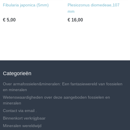
Fibularia japonica (5mm)
Plesiozonus diomedeae,107
mm
€ 5,00
€ 16,00
Categorieën
Over armafossielen&mineralen: Een fantasiewereld van fossielen
en mineralen
Wetenswaardigheden over deze aangeboden fossielen en
mineralen
Contact via email .
Binnenkort verkrijgbaar
Mineralen wereldwijd