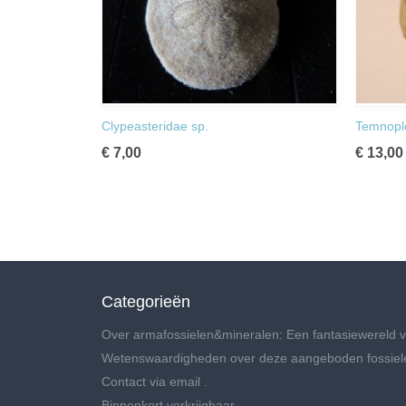
Clypeasteridae sp.
Temnople
€ 7,00
€ 13,00
Categorieën
Over armafossielen&mineralen: Een fantasiewereld v
Wetenswaardigheden over deze aangeboden fossiel
Contact via email .
Binnenkort verkrijgbaar