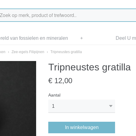
eld van fossielen en mineralen
+
Deel U me
aken
›
Zee-egels Filipijnen
›
Tripneustes gratilla
Tripneustes gratilla
€ 12,00
Aantal
In winkelwagen