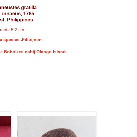
pneustes gratilla
Linnaeus, 1785
t: Philippines
snede 5.2 cm
e species .Filipijnen
de Boholzee nabij Olango Island.