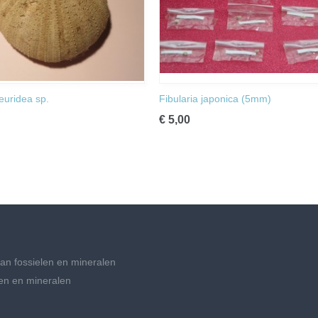
uridea sp.
Fibularia japonica (5mm)
€ 5,00
an fossielen en mineralen
en en mineralen