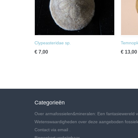
Clypeasteridae sp.
Temnople
€ 7,00
€ 13,00
Categorieën
Over armafossielen&mineralen: Een fantasiewereld v
Wetenswaardigheden over deze aangeboden fossiel
Contact via email .
Binnenkort verkrijgbaar