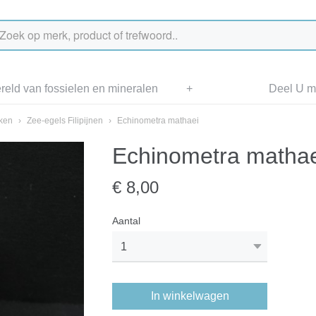
eld van fossielen en mineralen
+
Deel U me
aken
›
Zee-egels Filipijnen
›
Echinometra mathaei
Echinometra mathae
€ 8,00
Aantal
In winkelwagen