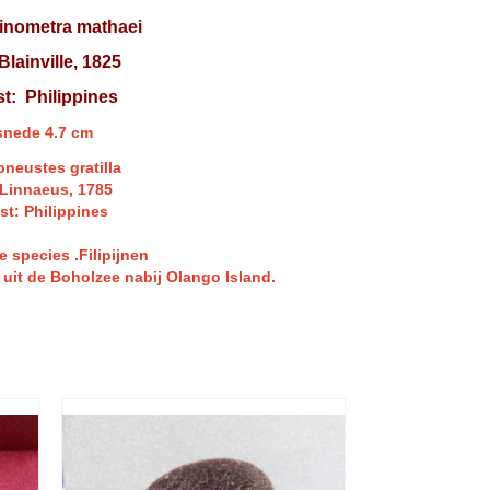
inometra mathaei
Blainville, 1825
t: Philippines
snede 4.7 cm
pneustes gratilla
 Linnaeus, 1785
t: Philippines
e species .Filipijnen
 uit de Boholzee nabij Olango Island.