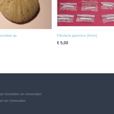
uridea sp.
Fibularia japonica (5mm)
€ 5,00
an fossielen en mineralen
en en mineralen