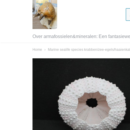
Over armafossielen&mineralen: Een fantasiewer
Home
›
Marine sealife species krabben/zee-egels/haaienk