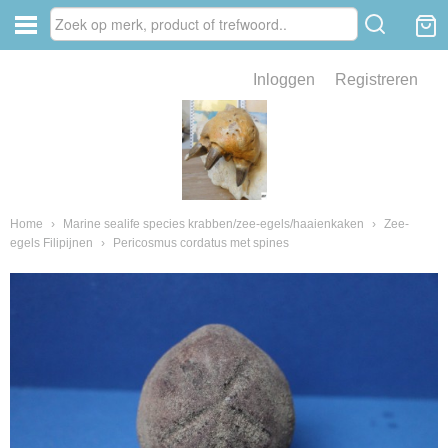
Inloggen
Registreren
ve zin .
eld van fossielen en mineralen
ssielen en mineralen
Home
›
Marine sealife species krabben/zee-egels/haaienkaken
›
Zee-
egels Filipijnen
›
Pericosmus cordatus met spines
ienkaken