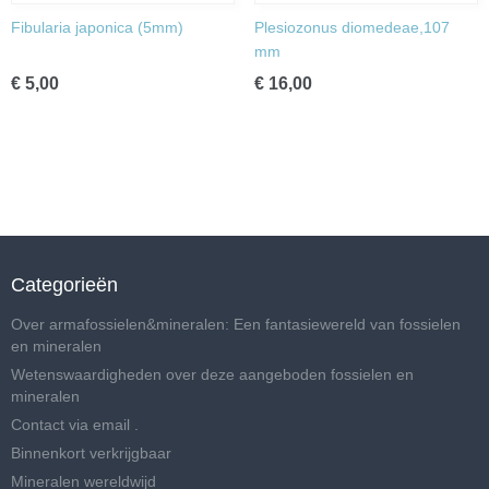
Fibularia japonica (5mm)
Plesiozonus diomedeae,107
mm
€ 5,00
€ 16,00
Categorieën
Over armafossielen&mineralen: Een fantasiewereld van fossielen
en mineralen
Wetenswaardigheden over deze aangeboden fossielen en
mineralen
Contact via email .
Binnenkort verkrijgbaar
Mineralen wereldwijd