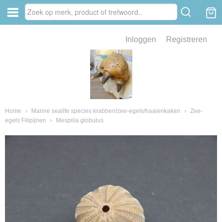
Inloggen
Registreren
ve zin .
eld van fossielen en mineralen
ssielen en mineralen
Home
›
Marine sealife species krabben/zee-egels/haaienkaken
›
Zee-
egels Filipijnen
›
Mespilia globulus
ienkaken