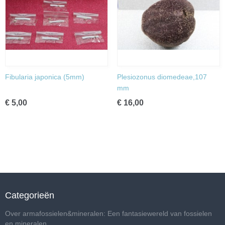
Fibularia japonica (5mm)
Plesiozonus diomedeae,107
mm
€ 5,00
€ 16,00
Categorieën
Over armafossielen&mineralen: Een fantasiewereld van fossielen
en mineralen