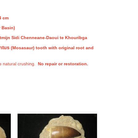
.4 cm
 Basin)
atmijn Sidi Chenneane-Daoui te Khouribga
ntus
(Mosasaur) tooth with original root and
le natural crushing.
No repair or restoration.