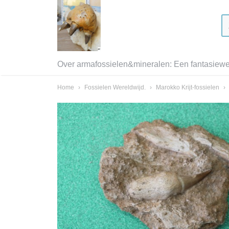
Over armafossielen&mineralen: Een fantasiewer
Home
›
Fossielen Wereldwijd.
›
Marokko Krijt-fossielen
›