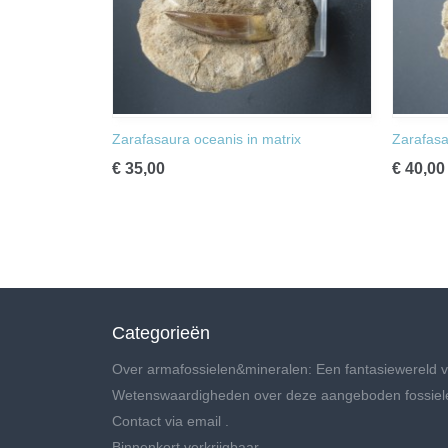
Zarafasaura oceanis in matrix
Zarafasa
€ 35,00
€ 40,00
Categorieën
Over armafossielen&mineralen: Een fantasiewereld v
Wetenswaardigheden over deze aangeboden fossiel
Contact via email .
Binnenkort verkrijgbaar