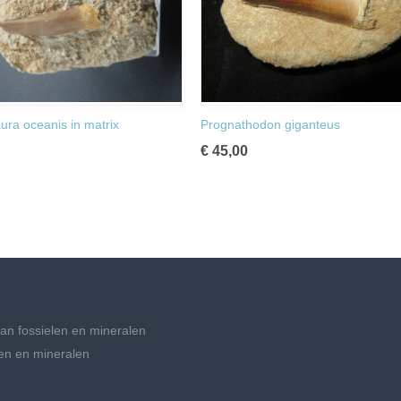
ura oceanis in matrix
Prognathodon giganteus
€ 45,00
an fossielen en mineralen
en en mineralen