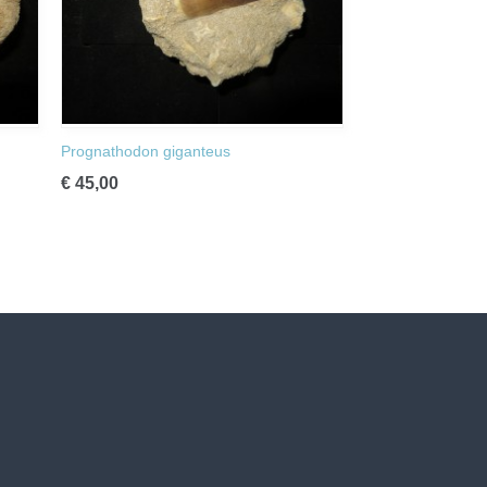
Prognathodon giganteus
€ 45,00