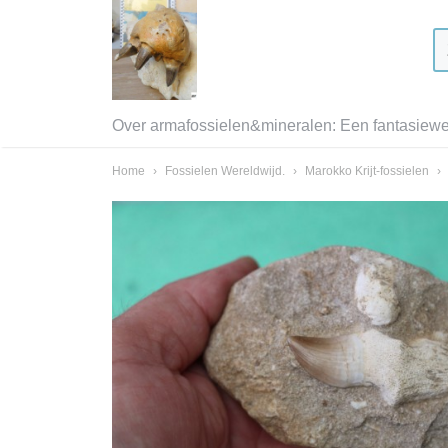
Over armafossielen&mineralen: Een fantasiewer
Home
›
Fossielen Wereldwijd.
›
Marokko Krijt-fossielen
›