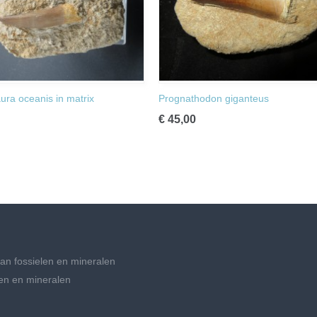
ura oceanis in matrix
Prognathodon giganteus
€ 45,00
an fossielen en mineralen
en en mineralen