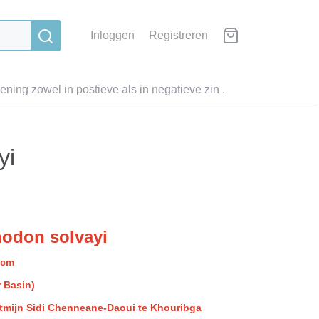
Inloggen
Registreren
ning zowel in postieve als in negatieve zin .
yi
odon solvayi
8 cm
 Basin)
atmijn Sidi Chenneane-Daoui te Khouribga