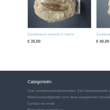
Zarafasaura oceanis in matrix
Zarafasa
€ 35,00
€ 40,00
Categorieën
Over armafossielen&mineralen: Een fantasiewereld v
Wetenswaardigheden over deze aangeboden fossiel
Contact via email .
Binnenkort verkrijgbaar