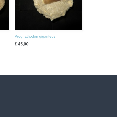
Prognathodon giganteus
€ 45,00