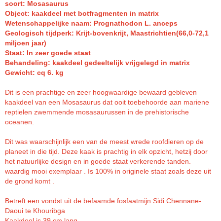
soort: Mosasaurus
Object: kaakdeel met botfragmenten in matrix
Wetenschappelijke naam: Prognathodon L. anceps
Geologisch tijdperk: Krijt-bovenkrijt, Maastrichtien(66,0-72,1
miljoen jaar)
Staat: In zeer goede staat
Behandeling: kaakdeel gedeeltelijk vrijgelegd in matrix
Gewicht:
cq 6. kg
Dit is een prachtige en zeer hoogwaardige bewaard gebleven
kaakdeel van een Mosasaurus dat ooit toebehoorde aan mariene
reptielen zwemmende mosasaurussen in de prehistorische
oceanen.
Dit was waarschijnlijk een van de meest wrede roofdieren op de
planeet in die tijd. Deze kaak is prachtig in elk opzicht, hetzij door
het natuurlijke design en in goede staat verkerende tanden.
waardig mooi exemplaar . Is 100% in originele staat zoals deze uit
de grond komt .
Betreft een vondst uit de befaamde fosfaatmijn Sidi Chennane-
Daoui te Khouribga
Kaakdeel is 39 cm lang .