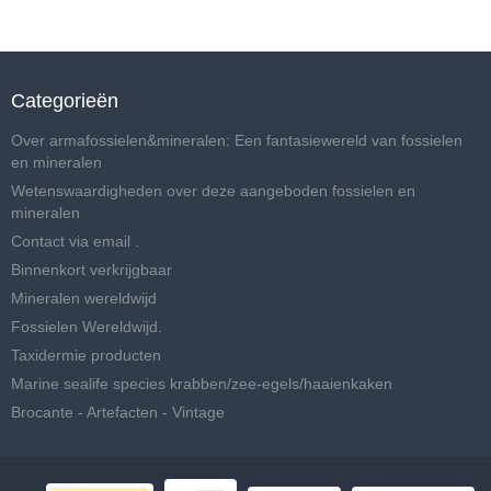
Categorieën
Over armafossielen&mineralen: Een fantasiewereld van fossielen
en mineralen
Wetenswaardigheden over deze aangeboden fossielen en
mineralen
Contact via email .
Binnenkort verkrijgbaar
Mineralen wereldwijd
Fossielen Wereldwijd.
Taxidermie producten
Marine sealife species krabben/zee-egels/haaienkaken
Brocante - Artefacten - Vintage