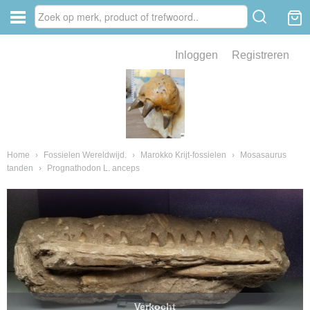
Inloggen
Registreren
ve zin .
eld van fossielen en mineralen
ssielen en mineralen
Home
›
Fossielen Wereldwijd.
›
Marokko Krijt-fossielen
›
Mosasaurus
tanden
›
Prognathodon L. anceps
ienkaken
Verkocht