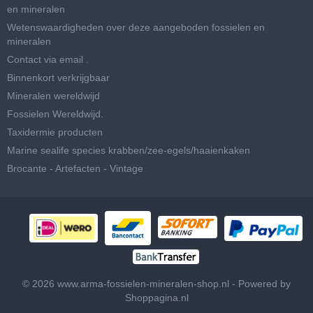
en mineralen
Wetenswaardigheden over deze aangeboden fossielen en
mineralen
Contact via email .
Binnenkort verkrijgbaar
Mineralen wereldwijd
Fossielen Wereldwijd.
Taxidermie producten
Marine sealife species krabben/zee-egels/haaienkaken
Brocante - Artefacten - Vintage
© 2026 www.arma-fossielen-mineralen-shop.nl - Powered by
Shoppagina.nl