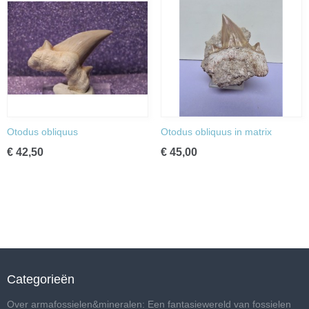
Otodus obliquus
Otodus obliquus in matrix
€ 42,50
€ 45,00
Categorieën
Over armafossielen&mineralen: Een fantasiewereld van fossielen