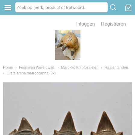
Inloggen
Registreren
ve zin .
eld van fossielen en mineralen
ssielen en mineralen
Home
›
Fossielen Wereldwijd.
›
Marokko Krijt-fossielen
›
Haaientanden.
›
Cretalamna marroccanna (3x)
ienkaken