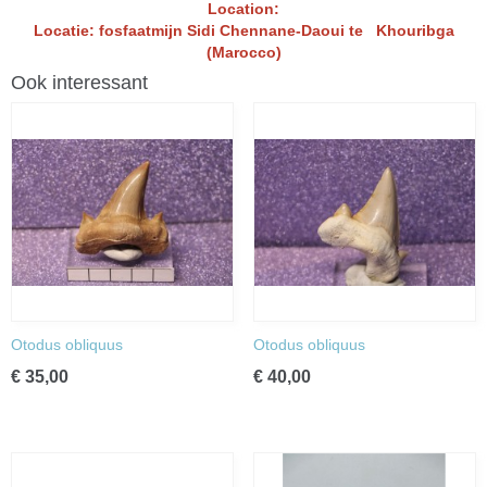
Location:
Locatie: fosfaatmijn Sidi Chennane-Daoui te Khouribga
(Marocco)
Ook interessant
Otodus obliquus
Otodus obliquus
€ 35,00
€ 40,00