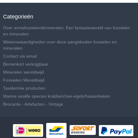
Categorieën
Over armafossielen&mineralen: Een fantasiewereld van fossielen
en mineralen
Wetenswaardigheden over deze aangeboden fossielen en
mineralen
Contact via email .
Binnenkort verkrijgbaar
Mineralen wereldwijd
Fossielen Wereldwijd.
Taxidermie producten
Marine sealife species krabben/zee-egels/haaienkaken
Brocante - Artefacten - Vintage