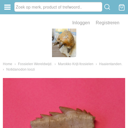
Inloggen
Registreren
ve zin .
eld van fossielen en mineralen
ssielen en mineralen
Home
›
Fossielen Wereldwijd.
›
Marokko Krijt-fossielen
›
Haaientanden.
›
Notidanodon loozi
ienkaken