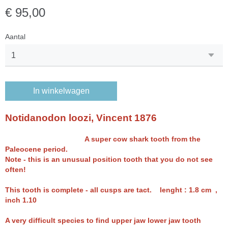
€ 95,00
Aantal
In winkelwagen
Notidanodon loozi, Vincent 1876
A super cow shark tooth from the
Paleocene period.
Note - this is an unusual position tooth that you do not see
often!
This tooth is complete - all cusps are tact.
lenght : 1.8 cm ,
inch 1.10
A very difficult species to find upper jaw lower jaw tooth