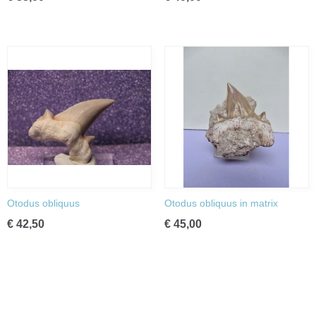
Otodus obliquus
Otodus obliquus in matrix
€ 42,50
€ 45,00