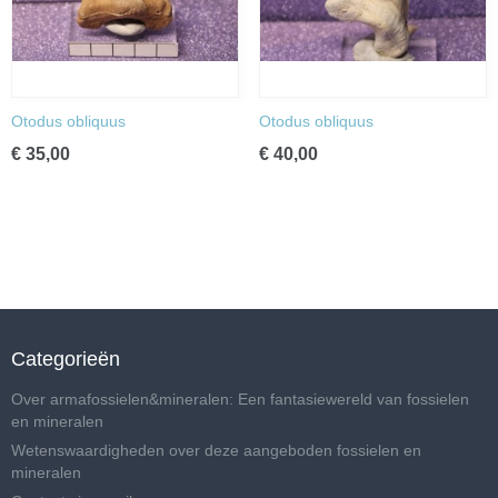
Otodus obliquus
Otodus obliquus
€ 35,00
€ 40,00
Categorieën
Over armafossielen&mineralen: Een fantasiewereld van fossielen
en mineralen
Wetenswaardigheden over deze aangeboden fossielen en
mineralen