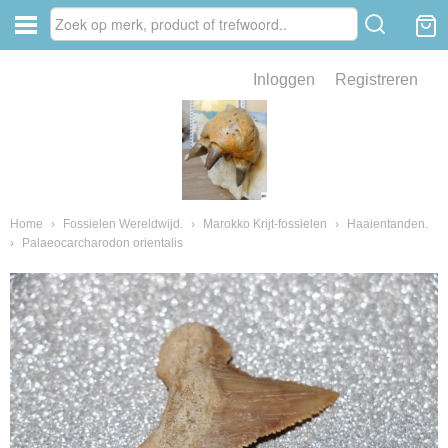
Inloggen
Registreren
ve zin .
eld van fossielen en mineralen
ssielen en mineralen
Home
›
Fossielen Wereldwijd.
›
Marokko Krijt-fossielen
›
Haaientanden.
›
Palaeocarcharodon orientalis
ienkaken