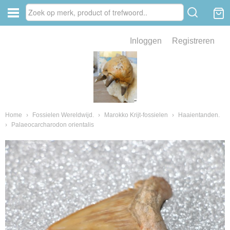
Inloggen
Registreren
ve zin .
eld van fossielen en mineralen
ssielen en mineralen
Home
›
Fossielen Wereldwijd.
›
Marokko Krijt-fossielen
›
Haaientanden.
›
Palaeocarcharodon orientalis
ienkaken