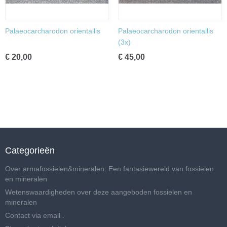
Palaeocarcharodon orientallis
Palaeocarcharodon orientallis
(3x)
€ 20,00
€ 45,00
Categorieën
Over armafossielen&mineralen: Een fantasiewereld van fossielen
en mineralen
Wetenswaardigheden over deze aangeboden fossielen en
mineralen
Contact via email .