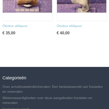
Otodus obliquus
Otodus obliquus
€ 35,00
€ 40,00
Categorieën
Over armafossielen&mineralen: Een fantasiewereld van fossielen
en mineralen
Wetenswaardigheden over deze aangeboden fossielen en
mineralen