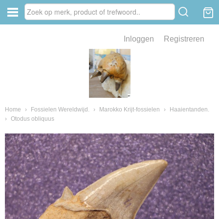
Inloggen
Registreren
ve zin .
eld van fossielen en mineralen
ssielen en mineralen
Home
›
Fossielen Wereldwijd.
›
Marokko Krijt-fossielen
›
Haaientanden.
›
Otodus obliquus
ienkaken