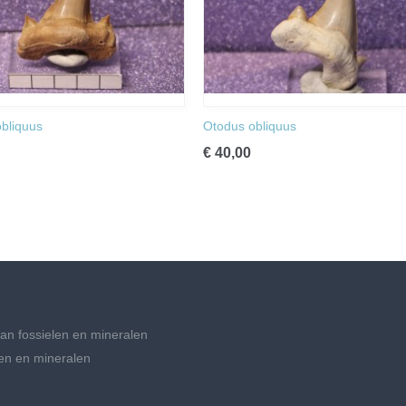
bliquus
Otodus obliquus
€ 40,00
an fossielen en mineralen
en en mineralen