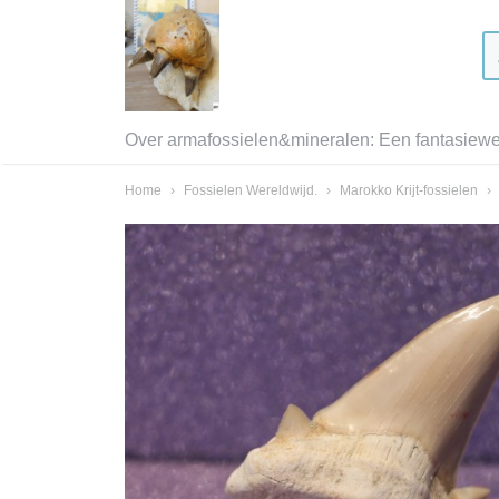
Over armafossielen&mineralen: Een fantasiewer
Home
›
Fossielen Wereldwijd.
›
Marokko Krijt-fossielen
›