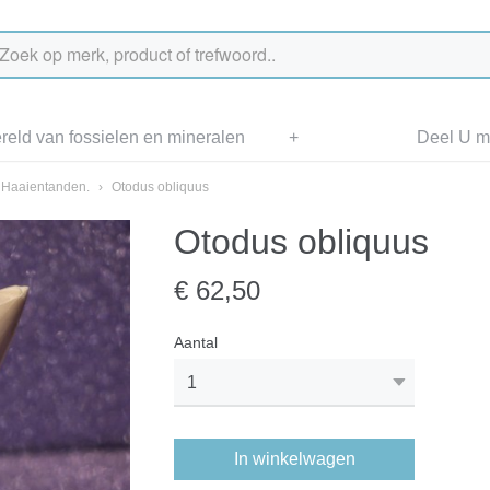
eld van fossielen en mineralen
+
Deel U me
Haaientanden.
›
Otodus obliquus
Otodus obliquus
€ 62,50
Aantal
In winkelwagen