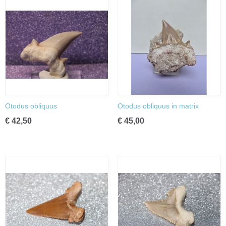
Otodus obliquus
Otodus obliquus in matrix
€ 42,50
€ 45,00