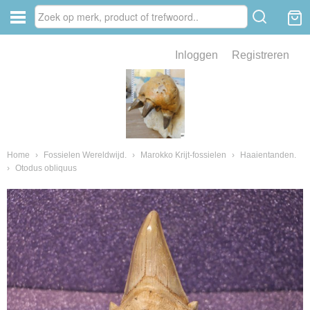
Inloggen
Registreren
ve zin .
eld van fossielen en mineralen
ssielen en mineralen
Home
›
Fossielen Wereldwijd.
›
Marokko Krijt-fossielen
›
Haaientanden.
›
Otodus obliquus
ienkaken