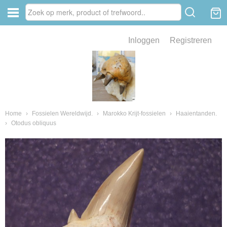
Inloggen
Registreren
ve zin .
eld van fossielen en mineralen
ssielen en mineralen
Home
›
Fossielen Wereldwijd.
›
Marokko Krijt-fossielen
›
Haaientanden.
›
Otodus obliquus
ienkaken