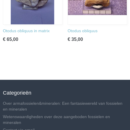
Otodus obliquus in matrix
Otodus obliquus
€ 65,00
€ 35,00
Categorieën
Over armafossielen&mineralen: Een fantasiewereld van fossielen
en mineralen
Wetenswaardigheden over deze aangeboden fossielen en
mineralen