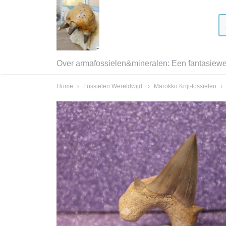
Over armafossielen&mineralen: Een fantasiewer
Home
›
Fossielen Wereldwijd.
›
Marokko Krijt-fossielen
›