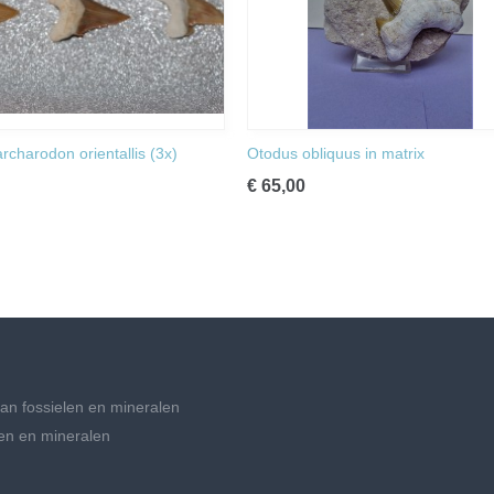
rcharodon orientallis (3x)
Otodus obliquus in matrix
€ 65,00
an fossielen en mineralen
en en mineralen