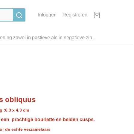
Inloggen
Registreren
ning zowel in postieve als in negatieve zin .
s obliquus
g :6.3 x 4.3 cm
t een prachtige bourlette en beiden cusps.
oor de echte verzamelaars