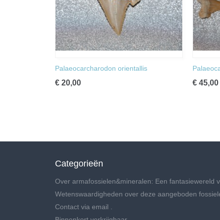
Palaeocarcharodon orientallis
Palaeoca
€ 20,00
€ 45,00
Categorieën
Over armafossielen&mineralen: Een fantasiewereld v
Wetenswaardigheden over deze aangeboden fossiel
Contact via email .
Binnenkort verkrijgbaar