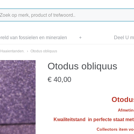
eld van fossielen en mineralen
+
Deel U me
Haaientanden.
›
Otodus obliquus
Otodus obliquus
€ 40,00
Otodu
Afmetin
Kwaliteitstand in perfecte staat me
Collectors item v