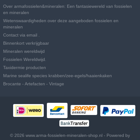
Over armafossielen&mineralen: Een fantasiewereld van fossielen
en mineralen
Wetenswaardigheden over deze aangeboden fossielen en
mineralen
Contact via email .
Binnenkort verkrijgbaar
Mineralen wereldwijd
Fossielen Wereldwijd.
Taxidermie producten
Marine sealife species krabben/zee-egels/haaienkaken
Brocante - Artefacten - Vintage
© 2026 www.arma-fossielen-mineralen-shop.nl - Powered by