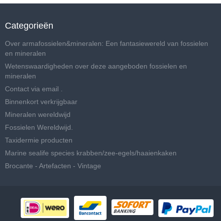
Categorieën
Over armafossielen&mineralen: Een fantasiewereld van fossielen
en mineralen
Wetenswaardigheden over deze aangeboden fossielen en
mineralen
Contact via email .
Binnenkort verkrijgbaar
Mineralen wereldwijd
Fossielen Wereldwijd.
Taxidermie producten
Marine sealife species krabben/zee-egels/haaienkaken
Brocante - Artefacten - Vintage