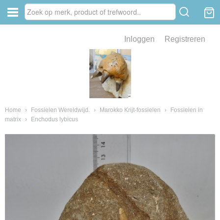
Inloggen
Registreren
ve zin .
eld van fossielen en mineralen
ssielen en mineralen
Home
›
Fossielen Wereldwijd.
›
Marokko Krijt-fossielen
›
Fossielen in
matrix
›
Enchodus lybicus
ienkaken