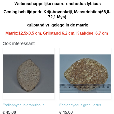
Wetenschappelijke naam: enchodus lybicus
Geologisch tijdperk: Krijt-bovenkrijt, Maastrichtien(66,0-
72,1 Mya)
grijptand vrijgelegd in de matrix
Matrix:12.5x8.5 cm, Grijptand 6.2 cm, Kaakdeel 6.7 cm
Ook interessant
Eodiaphyodus granulosus
Eodiaphyodus granulosus
€ 45,00
€ 45,00