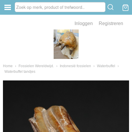
Inloggen
Registreren
ve zin .
eld van fossielen en mineralen
ssielen en mineralen
Home
›
Fossielen Wereldwijd.
›
Indonesië fossielen
›
Waterbuffel
›
Waterbuffel tandjes
ienkaken