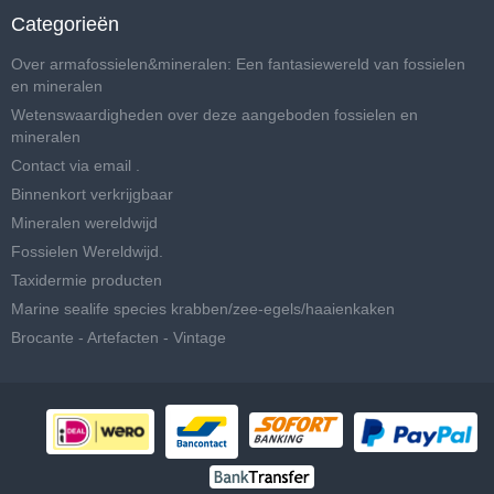
Categorieën
Over armafossielen&mineralen: Een fantasiewereld van fossielen
en mineralen
Wetenswaardigheden over deze aangeboden fossielen en
mineralen
Contact via email .
Binnenkort verkrijgbaar
Mineralen wereldwijd
Fossielen Wereldwijd.
Taxidermie producten
Marine sealife species krabben/zee-egels/haaienkaken
Brocante - Artefacten - Vintage