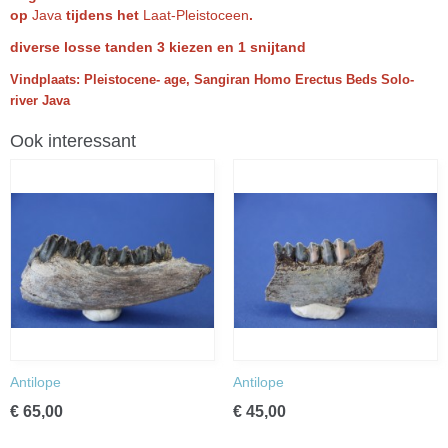
op
Java
tijdens het
Laat-Pleistoceen
.
diverse losse tanden 3 kiezen en 1 snijtand
Vindplaats: Pleistocene- age, Sangiran Homo Erectus Beds Solo-
river Java
Ook interessant
Antilope
Antilope
€ 65,00
€ 45,00