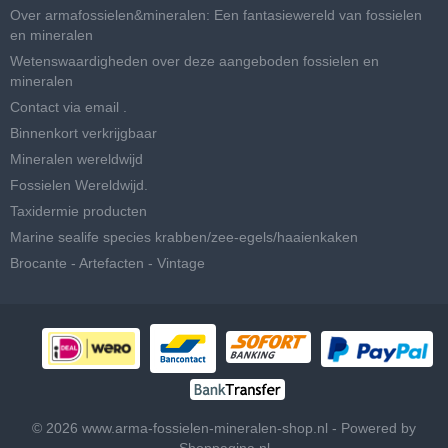
Over armafossielen&mineralen: Een fantasiewereld van fossielen
en mineralen
Wetenswaardigheden over deze aangeboden fossielen en
mineralen
Contact via email .
Binnenkort verkrijgbaar
Mineralen wereldwijd
Fossielen Wereldwijd.
Taxidermie producten
Marine sealife species krabben/zee-egels/haaienkaken
Brocante - Artefacten - Vintage
© 2026 www.arma-fossielen-mineralen-shop.nl - Powered by