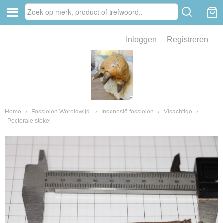
Inloggen
Registreren
ve zin .
eld van fossielen en mineralen
ssielen en mineralen
Home
›
Fossielen Wereldwijd.
›
Indonesië fossielen
›
Visachtige
›
Pectorale stekel
ienkaken