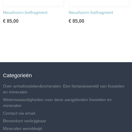
Neushoorn botfragment
Neushoorn botfragment
€ 85,00
€ 85,00
Categorieën
Over armafossielen&mineralen: Een fantasiewereld van fossielen
en mineralen
Wetenswaardigheden over deze aangeboden fossielen en
mineralen
Contact via email .
Binnenkort verkrijgbaar
Mineralen wereldwijd