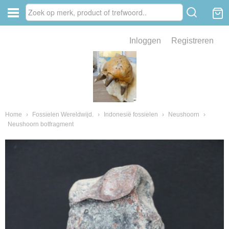
Inloggen
Registreren
ve zin .
eld van fossielen en mineralen
ssielen en mineralen
Home
›
Fossielen Wereldwijd.
›
Indonesië fossielen
›
Neushoorn
›
Neushoorn botfragment
ienkaken