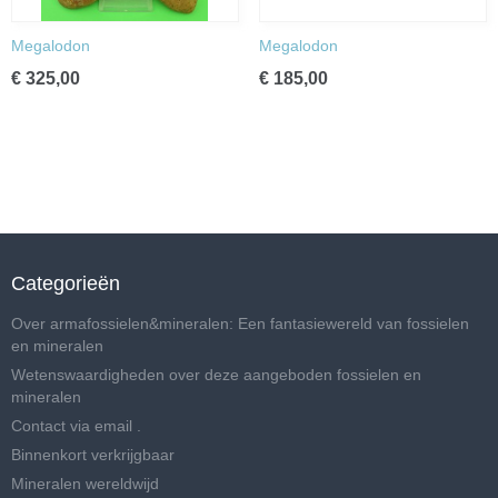
Megalodon
Megalodon
€ 325,00
€ 185,00
Categorieën
Over armafossielen&mineralen: Een fantasiewereld van fossielen
en mineralen
Wetenswaardigheden over deze aangeboden fossielen en
mineralen
Contact via email .
Binnenkort verkrijgbaar
Mineralen wereldwijd