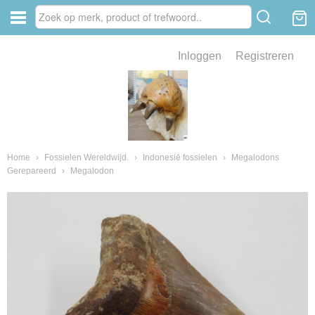
Inloggen
Registreren
ve zin .
eld van fossielen en mineralen
ssielen en mineralen
Home
›
Fossielen Wereldwijd.
›
Indonesië fossielen
›
Megalodons
Gerepareerd
›
Megalodon
ienkaken