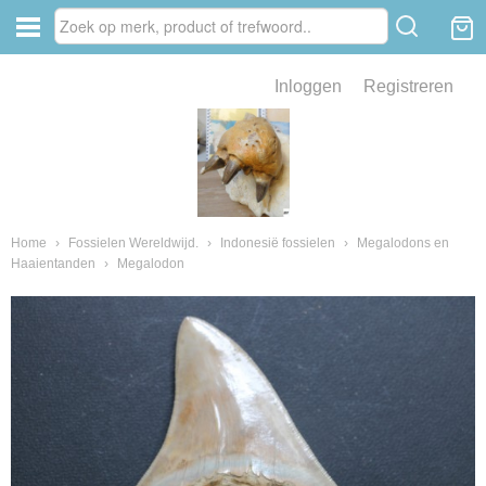
Inloggen
Registreren
ve zin .
eld van fossielen en mineralen
ssielen en mineralen
Home
›
Fossielen Wereldwijd.
›
Indonesië fossielen
›
Megalodons en
Haaientanden
›
Megalodon
ienkaken