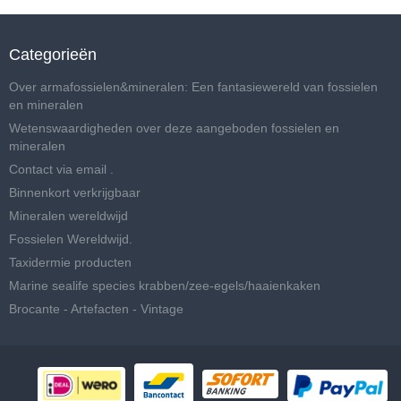
Categorieën
Over armafossielen&mineralen: Een fantasiewereld van fossielen
en mineralen
Wetenswaardigheden over deze aangeboden fossielen en
mineralen
Contact via email .
Binnenkort verkrijgbaar
Mineralen wereldwijd
Fossielen Wereldwijd.
Taxidermie producten
Marine sealife species krabben/zee-egels/haaienkaken
Brocante - Artefacten - Vintage