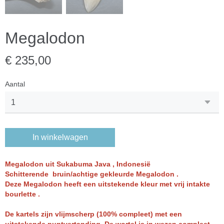
Megalodon
€ 235,00
Aantal
In winkelwagen
Megalodon uit Sukabuma Java , Indonesië
Schitterende bruin/achtige gekleurde Megalodon .
Deze Megalodon heeft een uitstekende kleur met vrij intakte
bourlette .
De kartels zijn vlijmscherp (100% compleet) met een