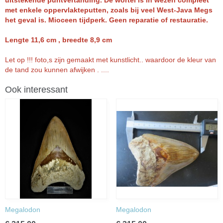
uitstekende puntvertanding. De wortel is in wezen compleet
met enkele oppervlakteputten, zoals bij veel West-Java Megs
het geval is. Mioceen tijdperk. Geen reparatie of restauratie.
Lengte 11,6 cm , breedte 8,9 cm
Let op !!! foto,s zijn gemaakt met kunstlicht.. waardoor de kleur van
de tand zou kunnen afwijken . ....
Ook interessant
Megalodon
Megalodon