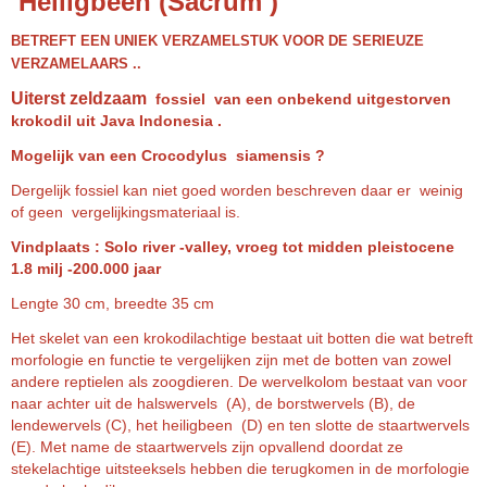
Heiligbeen (Sacrum )
BETREFT EEN UNIEK VERZAMELSTUK VOOR DE SERIEUZE
VERZAMELAARS ..
Uiterst zeldzaam
fossiel van een onbekend uitgestorven
krokodil uit Java Indonesia .
Mogelijk van een Crocodylus siamensis ?
Dergelijk fossiel kan niet goed worden beschreven daar er weinig
of geen vergelijkingsmateriaal is.
Vindplaats : Solo river -valley, vroeg tot midden pleistocene
1.8 milj -200.000 jaar
Lengte 30 cm, breedte 35 cm
Het skelet van een krokodilachtige bestaat uit botten die wat betreft
morfologie en functie te vergelijken zijn met de botten van zowel
andere reptielen als zoogdieren. De wervelkolom bestaat van voor
naar achter uit de halswervels (A), de borstwervels (B), de
lendewervels (C), het heiligbeen (D) en ten slotte de staartwervels
(E). Met name de staartwervels zijn opvallend doordat ze
stekelachtige uitsteeksels hebben die terugkomen in de morfologie