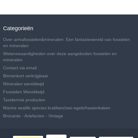
Categorieën
Over armafossielen&mineralen: Een fantasiewereld van fossielen
en mineralen
Wetenswaardigheden over deze aangeboden fossielen en
mineralen
Contact via email .
Binnenkort verkrijgbaar
Mineralen wereldwijd
Fossielen Wereldwijd.
Taxidermie producten
Marine sealife species krabben/zee-egels/haaienkaken
Brocante - Artefacten - Vintage