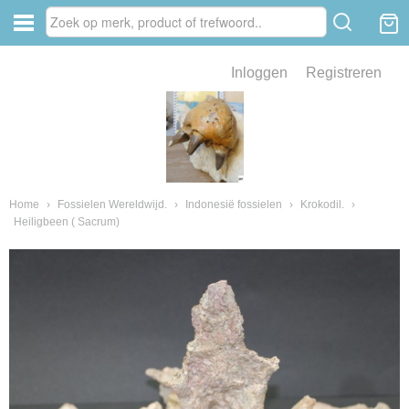
Inloggen
Registreren
ve zin .
eld van fossielen en mineralen
ssielen en mineralen
Home
›
Fossielen Wereldwijd.
›
Indonesië fossielen
›
Krokodil.
›
Heiligbeen ( Sacrum)
ienkaken