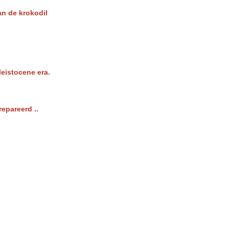
an de krokodil
leistocene era.
repareerd ..