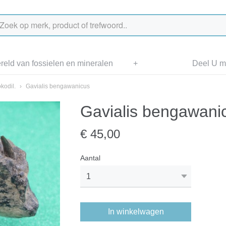
eld van fossielen en mineralen
+
Deel U me
kodil.
›
Gavialis bengawanicus
Gavialis bengawani
€ 45,00
Aantal
In winkelwagen