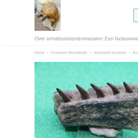
Over armafossielen&mineralen: Een fantasiewer
Home
›
Fossielen Wereldwijd.
›
Indonesië fossielen
›
Kro