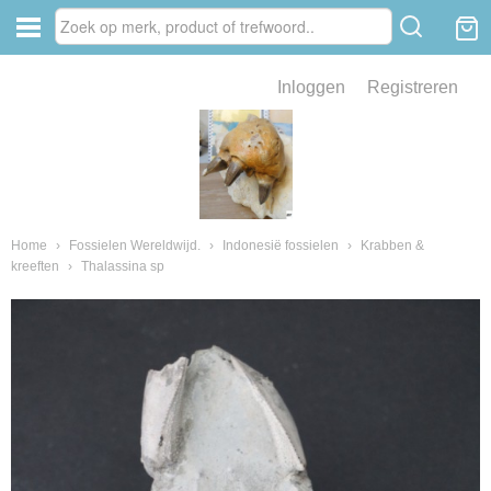
Inloggen
Registreren
ve zin .
eld van fossielen en mineralen
ssielen en mineralen
Home
›
Fossielen Wereldwijd.
›
Indonesië fossielen
›
Krabben &
kreeften
›
Thalassina sp
ienkaken