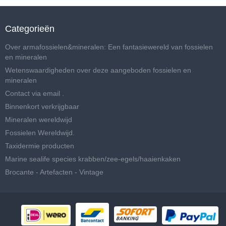
Categorieën
Over armafossielen&mineralen: Een fantasiewereld van fossielen
en mineralen
Wetenswaardigheden over deze aangeboden fossielen en
mineralen
Contact via email .
Binnenkort verkrijgbaar
Mineralen wereldwijd
Fossielen Wereldwijd.
Taxidermie producten
Marine sealife species krabben/zee-egels/haaienkaken
Brocante - Artefacten - Vintage