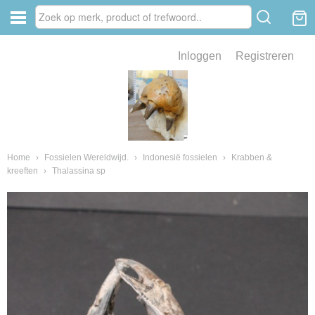
Inloggen
Registreren
ve zin .
eld van fossielen en mineralen
ssielen en mineralen
Home
›
Fossielen Wereldwijd.
›
Indonesië fossielen
›
Krabben &
kreeften
›
Thalassina sp
ienkaken