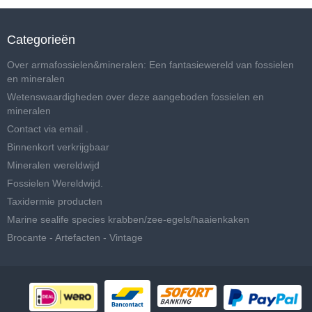
Categorieën
Over armafossielen&mineralen: Een fantasiewereld van fossielen
en mineralen
Wetenswaardigheden over deze aangeboden fossielen en
mineralen
Contact via email .
Binnenkort verkrijgbaar
Mineralen wereldwijd
Fossielen Wereldwijd.
Taxidermie producten
Marine sealife species krabben/zee-egels/haaienkaken
Brocante - Artefacten - Vintage