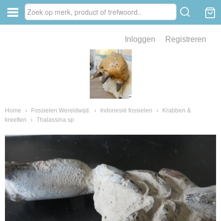
Inloggen
Registreren
ve zin .
eld van fossielen en mineralen
ssielen en mineralen
Home
›
Fossielen Wereldwijd.
›
Indonesië fossielen
›
Krabben &
kreeften
›
Thalassina sp
ienkaken