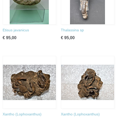
Etisus javanicus
Thalassina sp
€ 95,00
€ 95,00
Xantho (Lophoxanthus)
Xantho (Lophoxanthus)