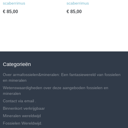
scaberrimus
scaberrimus
€ 85,00
€ 85,00
Categorieën
Over armafossielen&mineralen: Een fantasiewereld van fossielen
en mineralen
Wetenswaardigheden over deze aangeboden fossielen en
mineralen
Contact via email .
Binnenkort verkrijgbaar
Mineralen wereldwijd
Fossielen Wereldwijd.