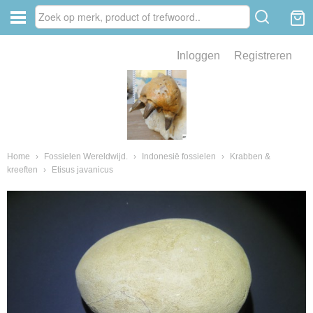
Inloggen
Registreren
ve zin .
eld van fossielen en mineralen
ssielen en mineralen
Home
›
Fossielen Wereldwijd.
›
Indonesië fossielen
›
Krabben &
kreeften
›
Etisus javanicus
ienkaken