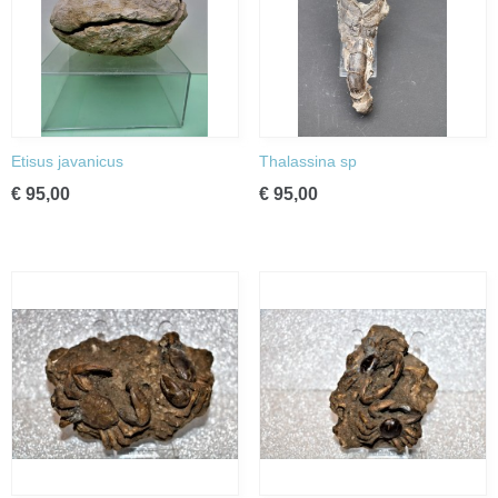
Etisus javanicus
Thalassina sp
€ 95,00
€ 95,00