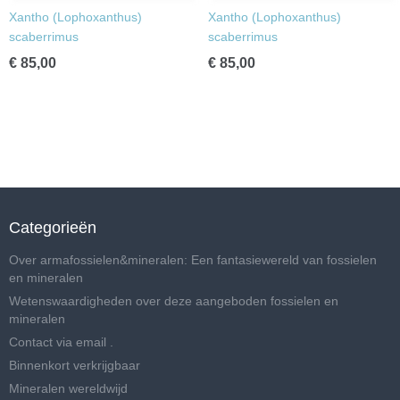
Xantho (Lophoxanthus)
Xantho (Lophoxanthus)
scaberrimus
scaberrimus
€ 85,00
€ 85,00
Categorieën
Over armafossielen&mineralen: Een fantasiewereld van fossielen
en mineralen
Wetenswaardigheden over deze aangeboden fossielen en
mineralen
Contact via email .
Binnenkort verkrijgbaar
Mineralen wereldwijd