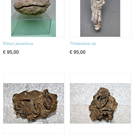
Etisus javanicus
Thalassina sp
€ 95,00
€ 95,00