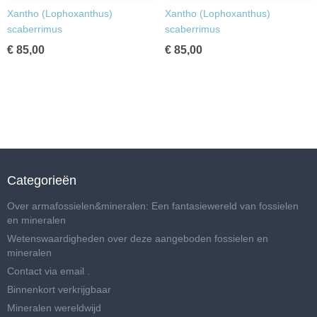
Xantho (Lophoxanthus)
Xantho (Lophoxanthus)
scaberrimus
scaberrimus
€ 85,00
€ 85,00
Categorieën
Over armafossielen&mineralen: Een fantasiewereld van fossielen
en mineralen
Wetenswaardigheden over deze aangeboden fossielen en
mineralen
Contact via email .
Binnenkort verkrijgbaar
Mineralen wereldwijd