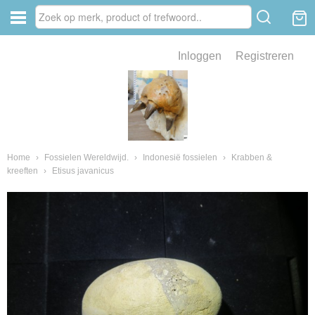
Inloggen
Registreren
ve zin .
eld van fossielen en mineralen
ssielen en mineralen
Home
›
Fossielen Wereldwijd.
›
Indonesië fossielen
›
Krabben &
kreeften
›
Etisus javanicus
ienkaken