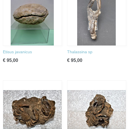
Etisus javanicus
Thalassina sp
€ 95,00
€ 95,00