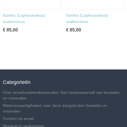
Xantho (Lophoxanthus)
Xantho (Lophoxanthus)
scaberrimus
scaberrimus
€ 85,00
€ 85,00
Categorieën
Over armafossielen&mineralen: Een fantasiewereld van fossielen
en mineralen
Wetenswaardigheden over deze aangeboden fossielen en
mineralen
Contact via email .
Binnenkort verkrijgbaar