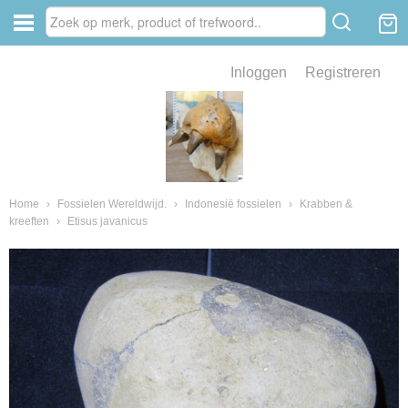
Inloggen
Registreren
ve zin .
eld van fossielen en mineralen
ssielen en mineralen
Home
›
Fossielen Wereldwijd.
›
Indonesië fossielen
›
Krabben &
kreeften
›
Etisus javanicus
ienkaken