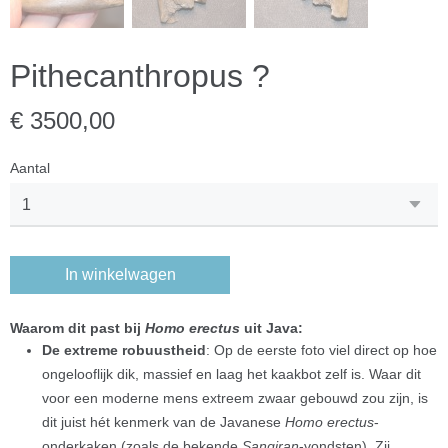
Pithecanthropus ?
€ 3500,00
Aantal
In winkelwagen
Waarom dit past bij
Homo erectus
uit Java:
De extreme robuustheid
: Op de eerste foto viel direct op hoe
ongelooflijk dik, massief en laag het kaakbot zelf is. Waar dit
voor een moderne mens extreem zwaar gebouwd zou zijn, is
dit juist hét kenmerk van de Javanese
Homo erectus
-
onderkaken (zoals de bekende
Sangiran
-vondsten). Zij