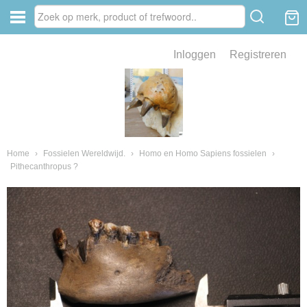
Inloggen
Registreren
ve zin .
eld van fossielen en mineralen
ssielen en mineralen
Home
›
Fossielen Wereldwijd.
›
Homo en Homo Sapiens fossielen
›
Pithecanthropus ?
ienkaken