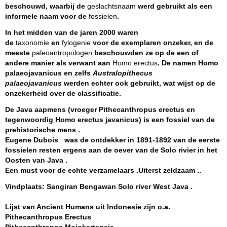
beschouwd, waarbij de
geslachtsnaam
werd gebruikt als een
informele naam voor de
fossielen
.
In het midden van de jaren 2000 waren
de
taxonomie
en
fylogenie
voor de exemplaren onzeker, en de
meeste
paleoantropologen
beschouwden ze op de een of
andere manier als verwant aan
Homo erectus
. De namen Homo
palaeojavanicus en zelfs
Australopithecus
palaeojavanicus
werden echter ook gebruikt, wat wijst op de
onzekerheid over de classificatie.
De Java aapmens (vroeger Pithecanthropus erectus en
tegenwoordig Homo erectus javanicus) is een fossiel van de
prehistorische mens .
Eugene Dubois was de ontdekker in 1891-1892 van de eerste
fossielen resten ergens aan de oever van de Solo rivier in het
Oosten van Java .
Een must voor de echte verzamelaars .Uiterst zeldzaam ..
Vindplaats: Sangiran Bengawan Solo river West Java .
Lijst van Ancient Humans uit Indonesie zijn o.a.
Pithecanthropus Erectus