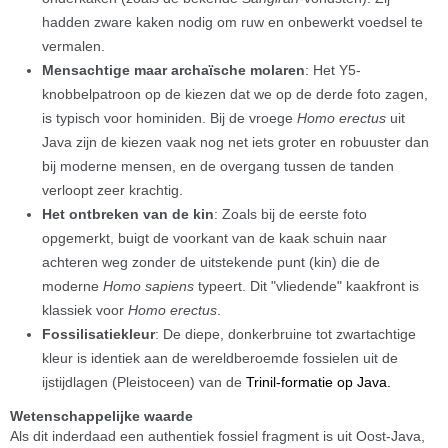
hadden zware kaken nodig om ruw en onbewerkt voedsel te
vermalen.
Mensachtige maar archaïsche molaren
: Het Y5-
knobbelpatroon op de kiezen dat we op de derde foto zagen,
is typisch voor hominiden. Bij de vroege
Homo erectus
uit
Java zijn de kiezen vaak nog net iets groter en robuuster dan
bij moderne mensen, en de overgang tussen de tanden
verloopt zeer krachtig.
Het ontbreken van de kin
: Zoals bij de eerste foto
opgemerkt, buigt de voorkant van de kaak schuin naar
achteren weg zonder de uitstekende punt (kin) die de
moderne
Homo sapiens
typeert. Dit "vliedende" kaakfront is
klassiek voor
Homo erectus
.
Fossilisatiekleur
: De diepe, donkerbruine tot zwartachtige
kleur is identiek aan de wereldberoemde fossielen uit de
ijstijdlagen (Pleistoceen) van de
Trinil-formatie op Java
.
Wetenschappelijke waarde
Als dit inderdaad een authentiek fossiel fragment is uit Oost-Java,