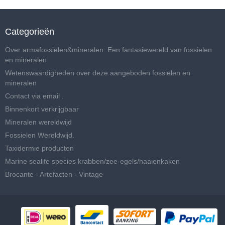
Categorieën
Over armafossielen&mineralen: Een fantasiewereld van fossielen
en mineralen
Wetenswaardigheden over deze aangeboden fossielen en
mineralen
Contact via email .
Binnenkort verkrijgbaar
Mineralen wereldwijd
Fossielen Wereldwijd.
Taxidermie producten
Marine sealife species krabben/zee-egels/haaienkaken
Brocante - Artefacten - Vintage