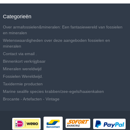
Categorieën
Over armafossielen&mineralen: Een fantasiewereld van fossielen
en mineralen
Wetenswaardigheden over deze aangeboden fossielen en
mineralen
Contact via email .
Binnenkort verkrijgbaar
Mineralen wereldwijd
Fossielen Wereldwijd.
Taxidermie producten
Marine sealife species krabben/zee-egels/haaienkaken
Brocante - Artefacten - Vintage