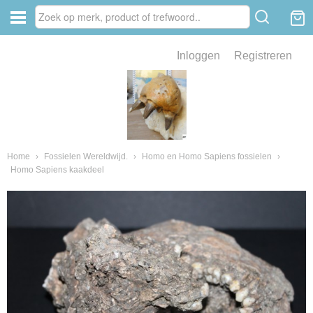
Inloggen
Registreren
ve zin .
eld van fossielen en mineralen
ssielen en mineralen
Home
›
Fossielen Wereldwijd.
›
Homo en Homo Sapiens fossielen
›
Homo Sapiens kaakdeel
ienkaken