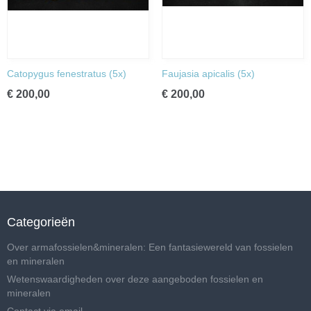
Catopygus fenestratus (5x)
Faujasia apicalis (5x)
€ 200,00
€ 200,00
Categorieën
Over armafossielen&mineralen: Een fantasiewereld van fossielen
en mineralen
Wetenswaardigheden over deze aangeboden fossielen en
mineralen