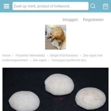
Inloggen
Registreren
ve zin .
eld van fossielen en mineralen
ssielen en mineralen
Home
›
Fossielen Wereldwijd.
›
België Krijt-fossielen
›
Zee-egels met
bodemorganismen
›
Zee-egels
›
Oolopygus pyriformis (4x)
ienkaken