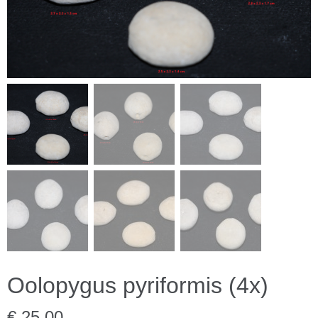
Oolopygus pyriformis (4x)
€ 25,00