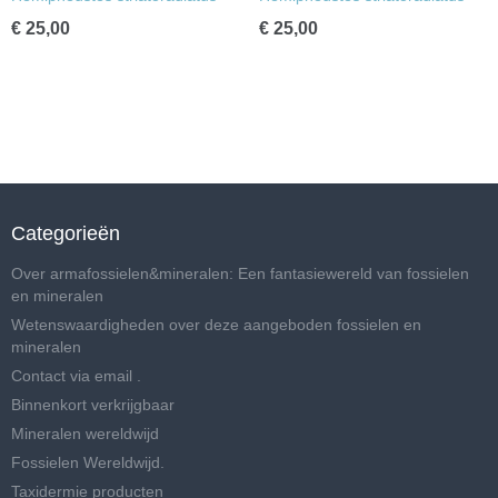
€ 25,00
€ 25,00
Categorieën
Over armafossielen&mineralen: Een fantasiewereld van fossielen
en mineralen
Wetenswaardigheden over deze aangeboden fossielen en
mineralen
Contact via email .
Binnenkort verkrijgbaar
Mineralen wereldwijd
Fossielen Wereldwijd.
Taxidermie producten