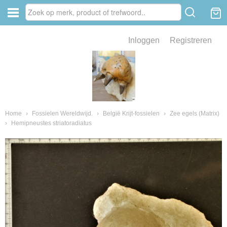
Inloggen
Registreren
ve zin .
eld van fossielen en mineralen
ssielen en mineralen
Home
›
Fossielen Wereldwijd.
›
België Krijt-fossielen
›
Zee egels (Matrix)
›
Hemipneustes striatoradiatus
ienkaken