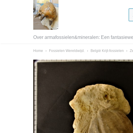
Over armafossielen&mineralen: Een fantasiewer
Home
›
Fossielen Wereldwijd.
›
België Krijt-fossielen
›
Ze