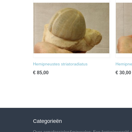
Hemipneustes striatoradiatus
Hemipneu
€ 85,00
€ 30,00
Categorieën
Over armafossielen&mineralen: Een fantasiewereld v