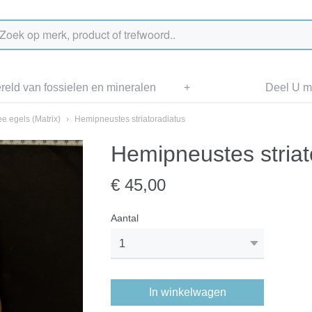
eld van fossielen en mineralen
+
Deel U me
e egels (Matrix)
›
Hemipneustes striatoradiatus
Hemipneustes striat
€ 45,00
Aantal
In winkelwagen