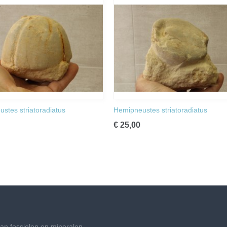
stes striatoradiatus
Hemipneustes striatoradiatus
€ 25,00
an fossielen en mineralen