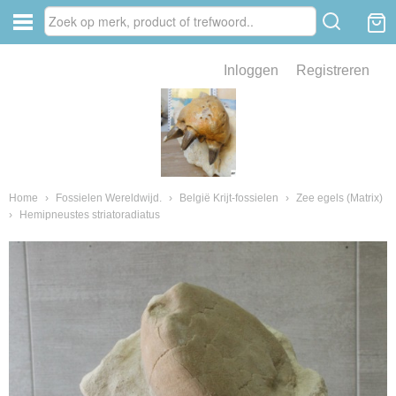
Inloggen
Registreren
ve zin .
eld van fossielen en mineralen
ssielen en mineralen
Home
›
Fossielen Wereldwijd.
›
België Krijt-fossielen
›
Zee egels (Matrix)
›
Hemipneustes striatoradiatus
ienkaken