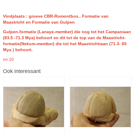
Vindplaats : groeve CBR-Romontbos.. Formatie van
Maastricht en Formatie van Gulpen
Gulpen-formatie (Lanaye-member) die nog tot het Campaniaan
(83.5 -71.3 Mya) behoort en dit tot de top van de Maastricht-
formatie(Nekum-member) die tot het Maastrichtiaan (71.3- 65
Mya ) behoort.
no 10
Ook interessant