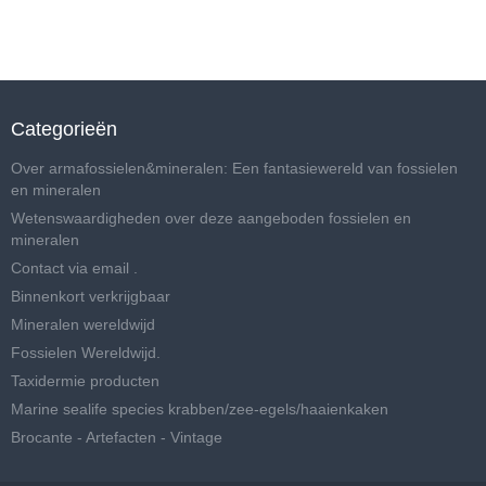
Categorieën
Over armafossielen&mineralen: Een fantasiewereld van fossielen
en mineralen
Wetenswaardigheden over deze aangeboden fossielen en
mineralen
Contact via email .
Binnenkort verkrijgbaar
Mineralen wereldwijd
Fossielen Wereldwijd.
Taxidermie producten
Marine sealife species krabben/zee-egels/haaienkaken
Brocante - Artefacten - Vintage